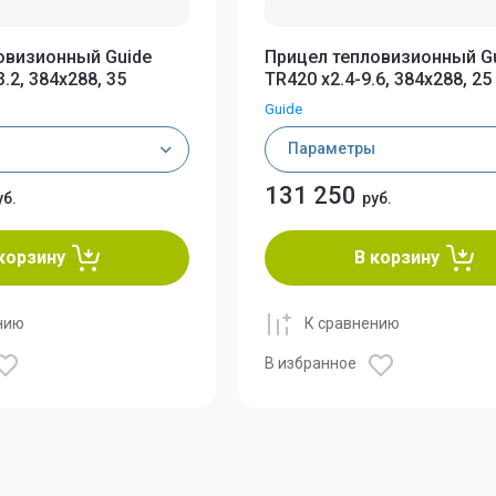
iRay Jerry
овизионный Guide
Прицел тепловизионный G
iRay Mate
.2, 384x288, 35
TR420 x2.4-9.6, 384x288, 25
iRay xClip
Guide
Guide
Параметры
131 250
уб.
руб.
Аксессуары для те
корзину
В корзину
ARKON
нию
К сравнению
В избранное