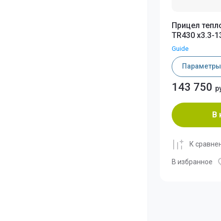
Прицел тепл
TR430 x3.3-13
Guide
Параметры
143 750
р
В 
К сравне
В избранное