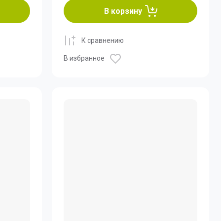
В корзину
К сравнению
В избранное
инокли
асадки
адка Lzirtek Vesna