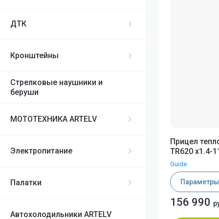
Guide
ДТК
LZIrtek (Conote
RedRay (iRay)
Кронштейны
Sytong
Стрелковые наушники и
SFH VARG
беруши
iRay
МОТОТЕХНИКА ARTELV
iRay Geni
iRay Rico Micro
Прицел тепл
Электропитание
TR620 x1.4-11
iRay xMini
Guide
iRay Saim
Параметры
Палатки
iRay Tube
156 990
iRay Rico
р
Автохолодильники ARTELV