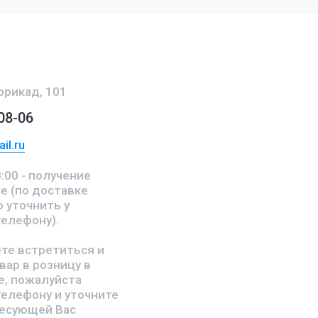
аррикад, 101
08-06
il.ru
:00 - получение
е (по доставке
 уточнить у
телефону).
те встретиться и
вар в розницу в
е, пожалуйста
телефону и уточните
ресующей Вас