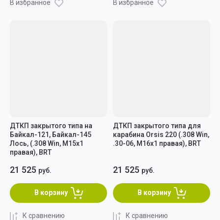
В избранное
В избранное
ДТКП закрытого типа на
ДТКП закрытого типа для
Байкал-121, Байкал-145
карабина Orsis 220 (.308 Win,
Лось, (.308 Win, M15x1
.30-06, M16x1 правая), BRT
правая), BRT
21 525
21 525
руб.
руб.
В корзину
В корзину
К сравнению
К сравнению