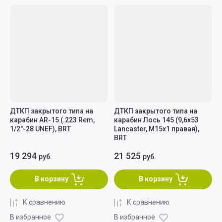
ДТКП закрытого типа на
ДТКП закрытого типа на
карабин AR-15 (.223 Rem,
карабин Лось 145 (9,6х53
1/2"-28 UNEF), BRT
Lancaster, М15х1 правая),
BRT
19 294
21 525
руб.
руб.
В корзину
В корзину
К сравнению
К сравнению
В избранное
В избранное