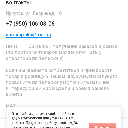
Контакты
Иркутск, ул. Баррикад, 101
+7 (950) 106-08-06
ohotaoptika@mail.ru
ПН-ПТ 11:00-18:00 - получение заказов в офисе
(по доставке товаров можно уточнить у
оператора по телефону).
Если Вы желаете встретиться и приобрести
товар в розницу в нашем шоуруме, пожалуйста
позвоните по телефону и уточните наличие
интересующей Вас модели и время вашего
визита.
MAX
Этот сайт использует cookie-файлы и
другие технологии для улучшения его
работы. Продолжая работу с сайтом, Вы
Этот сайт использует файлы cookie и метаданные. Продолжая
Хорошо
разрешаете использование cookie-