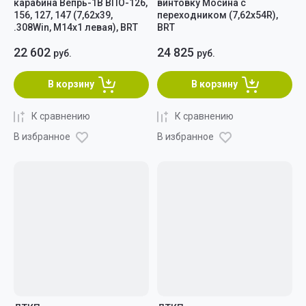
карабина Вепрь-1В ВПО-126,
винтовку Мосина с
156, 127, 147 (7,62x39,
переходником (7,62х54R),
.308Win, M14x1 левая), BRT
BRT
22 602
24 825
руб.
руб.
В корзину
В корзину
К сравнению
К сравнению
В избранное
В избранное