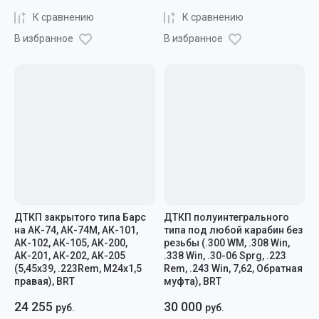
К сравнению
К сравнению
В избранное
В избранное
ДТКП закрытого типа Барс
ДТКП полуинтегрального
на АК-74, АК-74М, АК-101,
типа под любой карабин без
АК-102, АК-105, АК-200,
резьбы (.300 WM, .308 Win,
АК-201, АК-202, АК-205
.338 Win, .30-06 Sprg, .223
(5,45x39, .223Rem, M24x1,5
Rem, .243 Win, 7,62, Обратная
правая), BRT
муфта), BRT
24 255
30 000
руб.
руб.