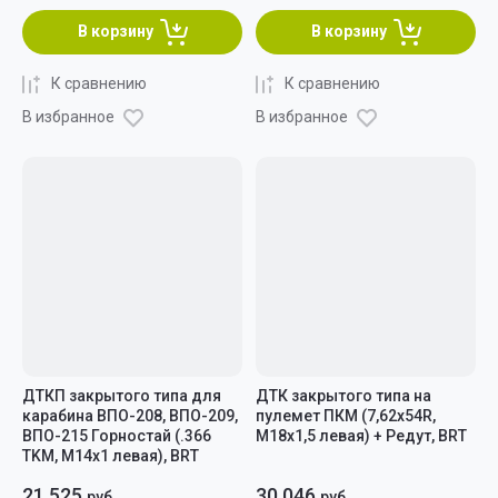
В корзину
В корзину
К сравнению
К сравнению
В избранное
В избранное
ДТКП закрытого типа для
ДТК закрытого типа на
карабина ВПО-208, ВПО-209,
пулемет ПКМ (7,62x54R,
ВПО-215 Горностай (.366
M18x1,5 левая) + Редут, BRT
TKM, M14x1 левая), BRT
21 525
30 046
руб.
руб.