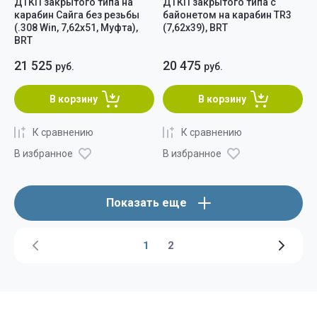
ДТКП закрытого типа на
ДТКП закрытого типа c
карабин Сайга без резьбы
байонетом на карабин TR3
(.308 Win, 7,62х51, Муфта),
(7,62x39), BRT
BRT
21 525
20 475
руб.
руб.
В корзину
В корзину
К сравнению
К сравнению
В избранное
В избранное
Показать еще
1
2